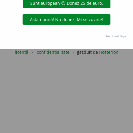
blaurb.
acțiuni
Copyright © 2004-2026 dexonline (https://dexonline.ro)
Am donat deja.
area datelor de pe acest site, inclusiv prin orice metode de extragere automată (web s
dul nostru prealabil scris, cu excepția seturilor de date oferite oficial spre utilizare pub
licență
confidențialitate
găzduit de
Hosterion