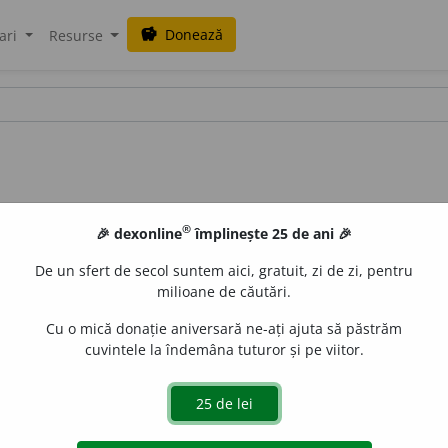
Donează
savings
ari
Resurse
®
🎉 dexonline
împlinește 25 de ani 🎉
De un sfert de secol suntem aici, gratuit, zi de zi, pentru
milioane de căutări.
Cu o mică donație aniversară ne-ați ajuta să păstrăm
cuvintele la îndemâna tuturor și pe viitor.
DE MONTBOISSIER)
(
c.
1092-1156), călugăr francez. Abate a
cultură, profund cunoscător al islamului și ebraismului 
 saracenorum”).