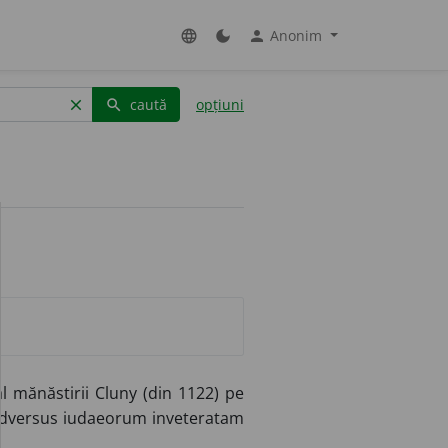
Anonim
language
dark_mode
person
caută
opțiuni
clear
search
l mănăstirii Cluny (din 1122) pe
(„Adversus iudaeorum inveteratam