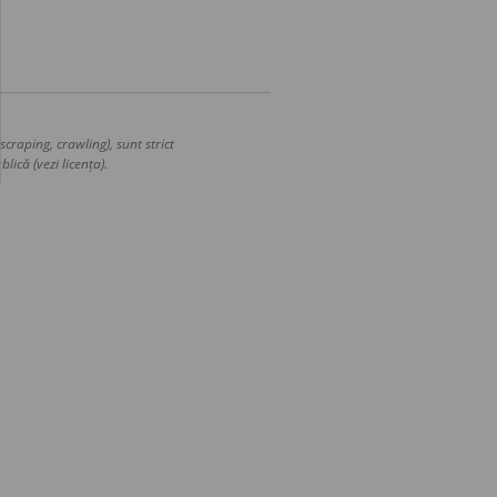
craping, crawling), sunt strict
lică (vezi licența).