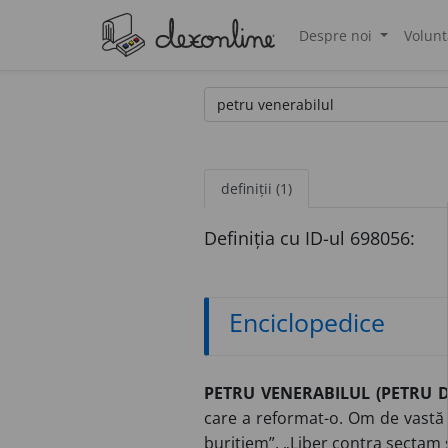
Despre noi
Volunt
®
definiții (1)
Definiția cu ID-ul 698056:
Enciclopedice
PETRU VENERABILUL (PETRU 
care a reformat-o. Om de vastă 
buritiem”, „Liber contra sectam