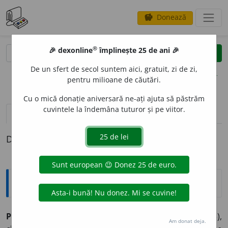
Donează
savings
®
®
🎉 dexonline
împlinește 25 de ani 🎉
caută
clear
search
De un sfert de secol suntem aici, gratuit, zi de zi,
opțiuni
pentru milioane de căutări.
Cu o mică donație aniversară ne-ați ajuta să păstrăm
cuvintele la îndemâna tuturor și pe viitor.
definiții (1)
Definiția cu ID-ul 698049:
Enciclopedice
PETRU EREMITUL (PETRU DIN AMIENS)
(
c.
1050-1115),
Am donat deja.