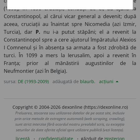
cleric francez. Unul dintre organizatorii primei cruciade
(1095); în 1096 cruciații, conduși de el, au ajuns la
Constantinopol, al cărui vicar general a devenit; după
aceea, cruciații au înaintat spre Nicomedia (azi Izmir,
Turcia), dar
P.
nu i-a putut stăpâni; el a revenit la
Constantinopol spre a cere ajutorul împăratului Alexios
I Comnenul și în absența sa armata a fost zdrobită de
turci. În 1099 a mers la Ierusalim, apoi a revenit în
Franța; prior al mănăstirii augustinilor de la
Neufmontier (azi în Belgia).
sursa:
DE (1993-2009)
adăugată de
blaurb.
acțiuni
Copyright © 2004-2026 dexonline (https://dexonline.ro)
Preluarea, stocarea sau utilizarea datelor de pe acest site, inclusiv
prin orice metode de extragere automată (web scraping, crawling),
sunt strict interzise fără acordul nostru prealabil scris, cu excepția
seturilor de date oferite oficial spre utilizare publică (vezi licența).
licență
confidențialitate
găzduit de
Hosterion