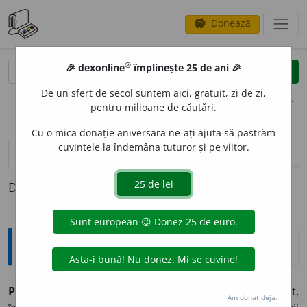
Donează
savings
®
®
🎉 dexonline
împlinește 25 de ani 🎉
caută
clear
search
De un sfert de secol suntem aici, gratuit, zi de zi,
opțiuni
pentru milioane de căutări.
Cu o mică donație aniversară ne-ați ajuta să păstrăm
cuvintele la îndemâna tuturor și pe viitor.
definiții (1)
Definiția cu ID-ul 551502:
Enciclopedice
Pahomie cel Mare
(
c.
292-349), sfânt cuvios, considerat,
Am donat deja.