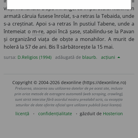
împreună cu Antonie cel Mare, unul dintre întemeietorii
vieții monahale. După înfrângerea împăratului Maxim, în
armată căruia fusese înrolat, s-a retras la Tebaida, unde
s-a creștinat. Apoi s-a retras în pustiul Tabene, unde a
întemeiat o
m-re
, apoi încă șase, stabilindu-se la Pavan
și organizând viața de obște a monahilor. A murit de
holeră la 57 de ani. Bis îl sărbătorește la 15 mai.
sursa:
D.Religios (1994)
adăugată de
blaurb.
acțiuni
Copyright © 2004-2026 dexonline (https://dexonline.ro)
Preluarea, stocarea sau utilizarea datelor de pe acest site, inclusiv
prin orice metode de extragere automată (web scraping, crawling),
sunt strict interzise fără acordul nostru prealabil scris, cu excepția
seturilor de date oferite oficial spre utilizare publică (vezi licența).
licență
confidențialitate
găzduit de
Hosterion