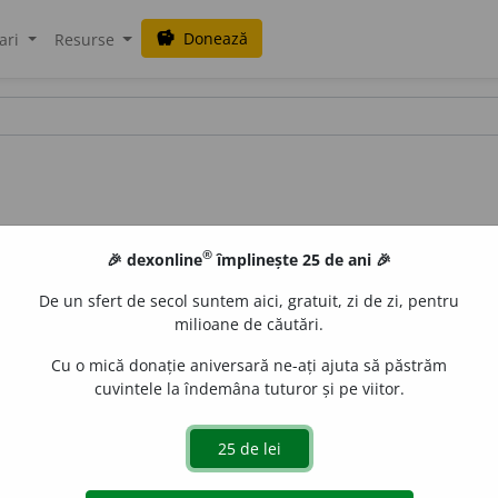
Donează
savings
ari
Resurse
®
🎉 dexonline
împlinește 25 de ani 🎉
De un sfert de secol suntem aici, gratuit, zi de zi, pentru
milioane de căutări.
Cu o mică donație aniversară ne-ați ajuta să păstrăm
cuvintele la îndemâna tuturor și pe viitor.
 spavan.
e
siveco
acțiuni