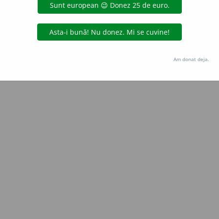
Copyright © 2004-2026 dexonline (https://dexonline.ro)
area datelor de pe acest site, inclusiv prin orice metode de extragere automată (web s
dul nostru prealabil scris, cu excepția seturilor de date oferite oficial spre utilizare pub
Am donat deja.
licență
confidențialitate
găzduit de
Hosterion