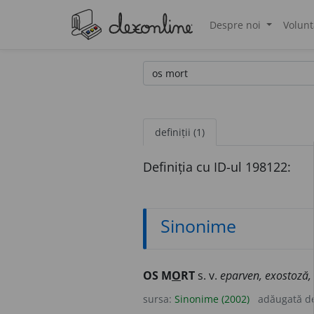
Despre noi
Volunt
®
definiții (1)
Definiția cu ID-ul 198122:
Sinonime
OS M
O
RT
s. v.
eparven, exostoză,
sursa:
Sinonime (2002)
adăugată d