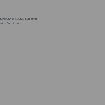
craping, crawling), sunt strict
lică (vezi licența).