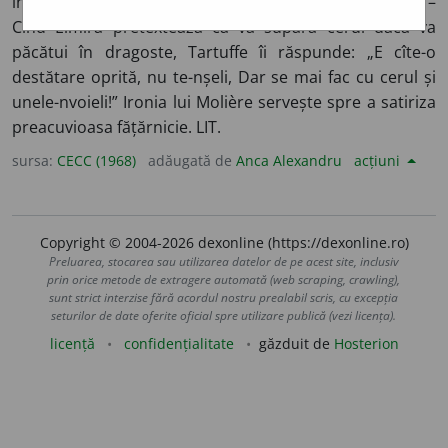
învoiești și cu cerul)” – Molière (
Tartuffe
, act. IV, sc. 5) –
Cînd Elmira pretextează că va supăra cerul dacă va
păcătui în dragoste, Tartuffe îi răspunde: „E cîte-o
destătare oprită, nu te-nșeli, Dar se mai fac cu cerul și
unele-nvoieli!” Ironia lui Molière servește spre a satiriza
preacuvioasa fățărnicie. LIT.
sursa:
CECC (1968)
adăugată de
Anca Alexandru
acțiuni
Copyright © 2004-2026 dexonline (https://dexonline.ro)
Preluarea, stocarea sau utilizarea datelor de pe acest site, inclusiv
prin orice metode de extragere automată (web scraping, crawling),
sunt strict interzise fără acordul nostru prealabil scris, cu excepția
seturilor de date oferite oficial spre utilizare publică (vezi licența).
licență
confidențialitate
găzduit de
Hosterion