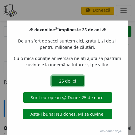
Donează
savings
®
®
🎉 dexonline
împlinește 25 de ani 🎉
caută
clear
search
De un sfert de secol suntem aici, gratuit, zi de zi,
opțiuni
pentru milioane de căutări.
Cu o mică donație aniversară ne-ați ajuta să păstrăm
cuvintele la îndemâna tuturor și pe viitor.
definiții (1)
Definiția cu ID-ul 1331225:
Expresii și citate
On trouve avec le ciel des accomodements
(fr. „Te mai
Am donat deja.