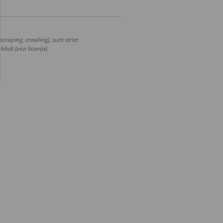
craping, crawling), sunt strict
lică (vezi licența).