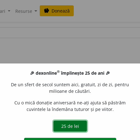
Donează
savings
ari
Resurse
®
🎉 dexonline
împlinește 25 de ani 🎉
De un sfert de secol suntem aici, gratuit, zi de zi, pentru
milioane de căutări.
Cu o mică donație aniversară ne-ați ajuta să păstrăm
cuvintele la îndemâna tuturor și pe viitor.
ntă simplicitate! Se spune de cei săraci cu duhuI.
 de
Anca Alexandru
acțiuni