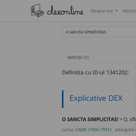
Despre noi
Volunt
®
definiții (1)
Definiția cu ID-ul 1341202:
Explicative DEX
O SANCTA SIMPLICITAS!
= O, sfî
sursa:
CADE (1926-1931)
adăugată