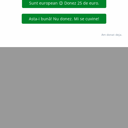
Copyright © 2004-2026 dexonline (https://dexonline.ro)
area datelor de pe acest site, inclusiv prin orice metode de extragere automată (web s
dul nostru prealabil scris, cu excepția seturilor de date oferite oficial spre utilizare pub
Am donat deja.
licență
confidențialitate
găzduit de
Hosterion