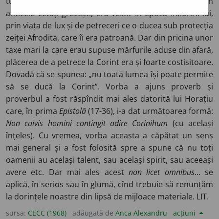
tuturora să se ducă în Corint”) – Corintul, una din
anticele cetăți grecești, era vestit în epoca înfloririi lui,
prin viața de lux și de petreceri ce o ducea sub protecția
zeiței Afrodita, care îi era patroană. Dar din pricina unor
taxe mari la care erau supuse mărfurile aduse din afară,
plăcerea de a petrece la Corint era și foarte costisitoare.
Dovadă că se spunea: „nu toată lumea își poate permite
să se ducă la Corint”. Vorba a ajuns proverb și
proverbul a fost răspîndit mai ales datorită lui Horațiu
care, în prima
Epistolă
(17-36), i-a dat următoarea formă:
Non cuivis homini contingit adire Corinihum
(cu același
înțeles). Cu vremea, vorba aceasta a căpătat un sens
mai general și a fost folosită spre a spune că nu toți
oamenii au același talent, sau același spirit, sau aceeași
avere etc. Dar mai ales acest
non licet omnibus
... se
aplică, în serios sau în glumă, cînd trebuie să renunțăm
la dorințele noastre din lipsă de mijloace materiale. LIT.
sursa:
CECC (1968)
adăugată de
Anca Alexandru
acțiuni