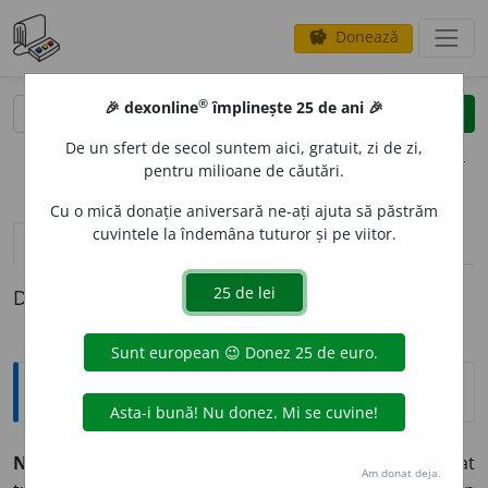
Donează
savings
®
®
🎉 dexonline
împlinește 25 de ani 🎉
caută
clear
search
De un sfert de secol suntem aici, gratuit, zi de zi,
opțiuni
pentru milioane de căutări.
Cu o mică donație aniversară ne-ați ajuta să păstrăm
cuvintele la îndemâna tuturor și pe viitor.
definiții (1)
Definiția cu ID-ul 1329410:
Expresii și citate
Non licet omnibus adire Corinthum
(lat. „Nu-i dat
Am donat deja.