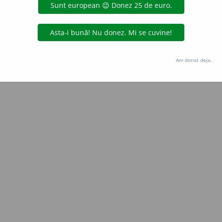
Copyright © 2004-2026 dexonline (https://dexonline.ro)
area datelor de pe acest site, inclusiv prin orice metode de extragere automată (web s
dul nostru prealabil scris, cu excepția seturilor de date oferite oficial spre utilizare pub
Am donat deja.
licență
confidențialitate
găzduit de
Hosterion