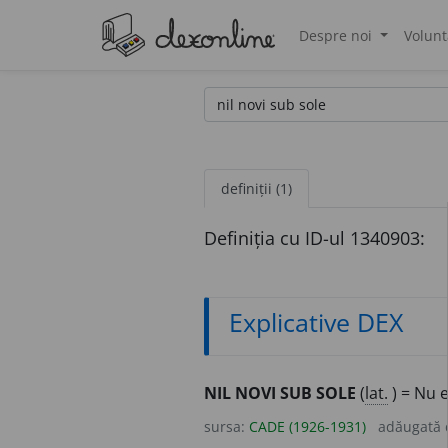
Despre noi
Volunt
®
definiții (1)
Definiția cu ID-ul 1340903:
Explicative DEX
NIL NOVI SUB SOLE
(
lat.
) = Nu 
sursa:
CADE (1926-1931)
adăugată