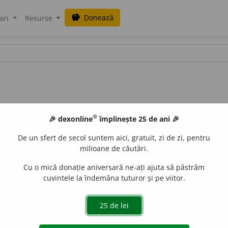
Donează
savings
ari
Resurse
®
🎉 dexonline
împlinește 25 de ani 🎉
De un sfert de secol suntem aici, gratuit, zi de zi, pentru
milioane de căutări.
Cu o mică donație aniversară ne-ați ajuta să păstrăm
cuvintele la îndemâna tuturor și pe viitor.
e nimic nou sub soare.
 de
Anca Alexandru
acțiuni