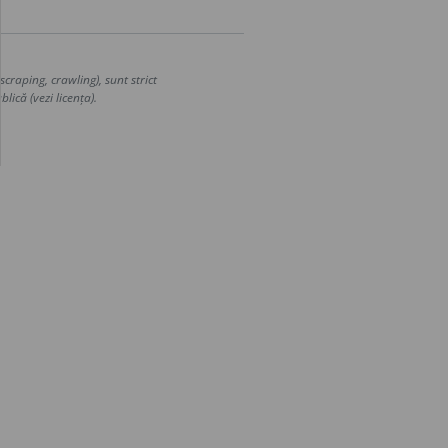
craping, crawling), sunt strict
lică (vezi licența).