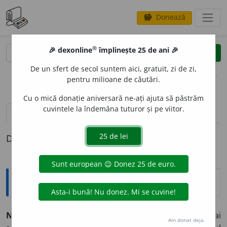
Donează
savings
®
®
🎉 dexonline
împlinește 25 de ani 🎉
caută
clear
search
De un sfert de secol suntem aici, gratuit, zi de zi,
opțiuni
pentru milioane de căutări.
Cu o mică donație aniversară ne-ați ajuta să păstrăm
cuvintele la îndemâna tuturor și pe viitor.
definiții (1)
Definiția cu ID-ul 1329342:
Expresii și citate
Nasul Cleopatrei
– „Dacă nasul Cleopatrei ar fi fost mai
Am donat deja.