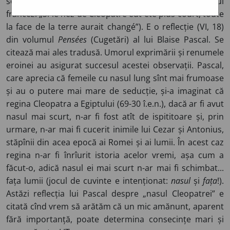
scurt, toată fața lumii ar fi fost schimbată”. (În originalul
francez: „Si le nez de Cléopatre eût été plus court, toute
la face de la terre aurait changé”). E o reflecție (VI, 18)
din volumul
Pensées
(Cugetări) al lui Blaise Pascal. Se
citează mai ales tradusă. Umorul exprimării și renumele
eroinei au asigurat succesul acestei observații. Pascal,
care aprecia că femeile cu nasul lung sînt mai frumoase
și au o putere mai mare de seducție, și-a imaginat că
regina Cleopatra a Egiptului (69-30 î.e.n.), dacă ar fi avut
nasul mai scurt, n-ar fi fost atît de ispititoare și, prin
urmare, n-ar mai fi cucerit inimile lui Cezar și Antonius,
stăpînii din acea epocă ai Romei și ai lumii. În acest caz
regina n-ar fi înrîurit istoria acelor vremi, așa cum a
făcut-o, adică nasul ei mai scurt n-ar mai fi schimbat...
fața lumii (jocul de cuvinte e intenționat:
nasul
și
fața
!).
Astăzi reflecția lui Pascal despre „nasul Cleopatrei” e
citată cînd vrem să arătăm că un mic amănunt, aparent
fără importanță, poate determina consecințe mari și