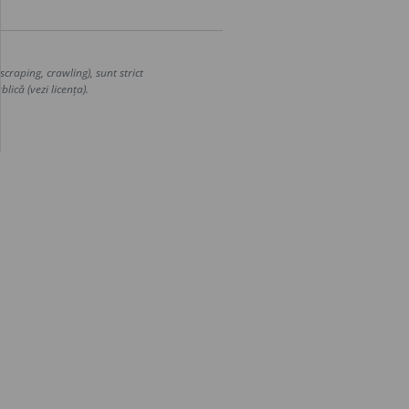
craping, crawling), sunt strict
lică (vezi licența).