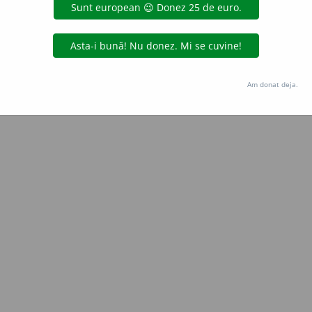
Copyright © 2004-2026 dexonline (https://dexonline.ro)
area datelor de pe acest site, inclusiv prin orice metode de extragere automată (web s
dul nostru prealabil scris, cu excepția seturilor de date oferite oficial spre utilizare pub
Am donat deja.
licență
confidențialitate
găzduit de
Hosterion