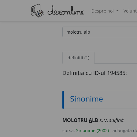
Despre noi
Volunt
®
definiții (1)
Definiția cu ID-ul 194585:
Sinonime
MOLOTRU
A
LB
s. v.
sulfină.
sursa:
Sinonime (2002)
adăugată d