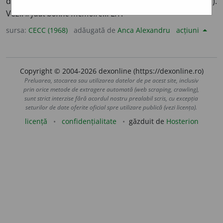
de folos mincinosului”) – Cicero,
De divinatione
(II, 71).
Vezi:
Il faut bonne mémoire
… LIT.
sursa:
CECC (1968)
adăugată de
Anca Alexandru
acțiuni
Copyright © 2004-2026 dexonline (https://dexonline.ro)
Preluarea, stocarea sau utilizarea datelor de pe acest site, inclusiv
prin orice metode de extragere automată (web scraping, crawling),
sunt strict interzise fără acordul nostru prealabil scris, cu excepția
seturilor de date oferite oficial spre utilizare publică (vezi licența).
licență
confidențialitate
găzduit de
Hosterion