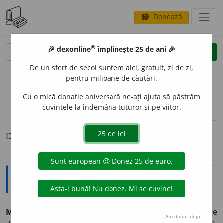
Donează
savings
®
®
🎉 dexonline
împlinește 25 de ani 🎉
caută
clear
search
De un sfert de secol suntem aici, gratuit, zi de zi,
opțiuni
pentru milioane de căutări.
Cu o mică donație aniversară ne-ați ajuta să păstrăm
cuvintele la îndemâna tuturor și pe viitor.
definiții (1)
Definiția cu ID-ul 1328849:
Expresii și citate
Mendacem memorem esse oportet
(lat. „Memoria este
Am donat deja.