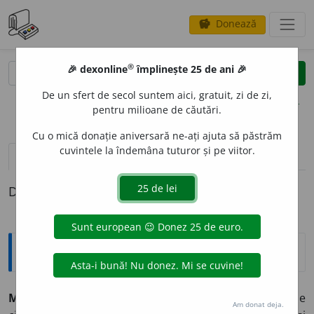
Donează
savings
®
®
🎉 dexonline
împlinește 25 de ani 🎉
caută
clear
search
De un sfert de secol suntem aici, gratuit, zi de zi,
opțiuni
pentru milioane de căutări.
Cu o mică donație aniversară ne-ați ajuta să păstrăm
cuvintele la îndemâna tuturor și pe viitor.
definiții (1)
Definiția cu ID-ul 687115:
Enciclopedice
MARILE LACURI
(
GREAT LAKES
[greit leiks]), grup de
Am donat deja.