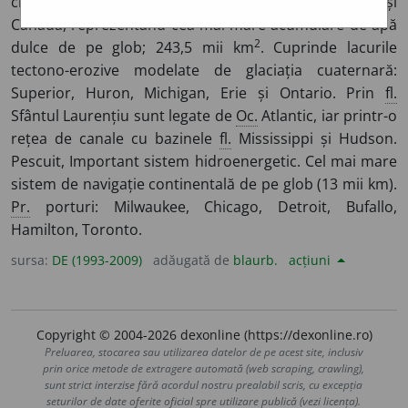
cinci lacuri în E Americii e Nord, la granița S.U.A. și
Canada, reprezentând cea mai mare acumulare de apă
2
dulce de pe glob; 243,5 mii km
. Cuprinde lacurile
tectono-erozive modelate de glaciația cuaternară:
Superior, Huron, Michigan, Erie și Ontario. Prin
fl.
Sfântul Laurențiu sunt legate de
Oc.
Atlantic, iar printr-o
rețea de canale cu bazinele
fl.
Mississippi și Hudson.
Pescuit, Important sistem hidroenergetic. Cel mai mare
sistem de navigație continentală de pe glob (13 mii km).
Pr.
porturi: Milwaukee, Chicago, Detroit, Bufallo,
Hamilton, Toronto.
sursa:
DE (1993-2009)
adăugată de
blaurb.
acțiuni
Copyright © 2004-2026 dexonline (https://dexonline.ro)
Preluarea, stocarea sau utilizarea datelor de pe acest site, inclusiv
prin orice metode de extragere automată (web scraping, crawling),
sunt strict interzise fără acordul nostru prealabil scris, cu excepția
seturilor de date oferite oficial spre utilizare publică (vezi licența).