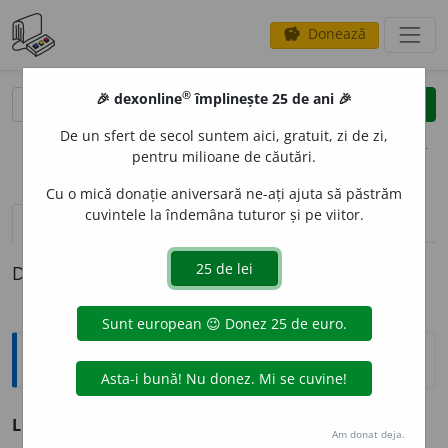
Donează
savings
®
®
🎉 dexonline
împlinește 25 de ani 🎉
caută
clear
search
De un sfert de secol suntem aici, gratuit, zi de zi,
opțiuni
pentru milioane de căutări.
Cu o mică donație aniversară ne-ați ajuta să păstrăm
cuvintele la îndemâna tuturor și pe viitor.
definiții (1)
Definiția cu ID-ul 191793:
Sinonime
LUMEA
O
CHILOR
s. v.
pupilă.
Am donat deja.