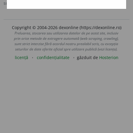
sursa:
Sinonime (2002)
adăugată de
siveco
acțiuni
Copyright © 2004-2026 dexonline (https://dexonline.ro)
Preluarea, stocarea sau utilizarea datelor de pe acest site, inclusiv
prin orice metode de extragere automată (web scraping, crawling),
sunt strict interzise fără acordul nostru prealabil scris, cu excepția
seturilor de date oferite oficial spre utilizare publică (vezi licența).
licență
confidențialitate
găzduit de
Hosterion