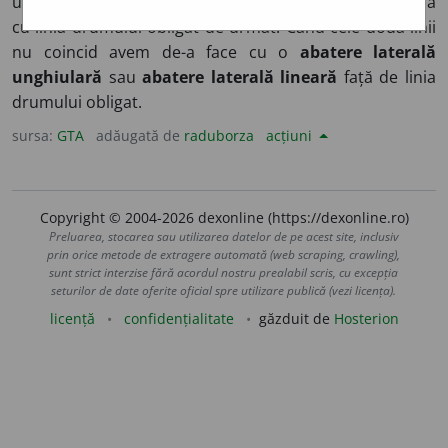
urmat de aeronavă, fiind de dorit ca aceasta să coincidă
cu linia drumului obligat de urmat. Când cele două linii
nu coincid avem de-a face cu o
abatere laterală
unghiulară
sau
abatere laterală lineară
față de linia
drumului obligat.
sursa:
GTA
adăugată de
raduborza
acțiuni
Copyright © 2004-2026 dexonline (https://dexonline.ro)
Preluarea, stocarea sau utilizarea datelor de pe acest site, inclusiv
prin orice metode de extragere automată (web scraping, crawling),
sunt strict interzise fără acordul nostru prealabil scris, cu excepția
seturilor de date oferite oficial spre utilizare publică (vezi licența).
licență
confidențialitate
găzduit de
Hosterion