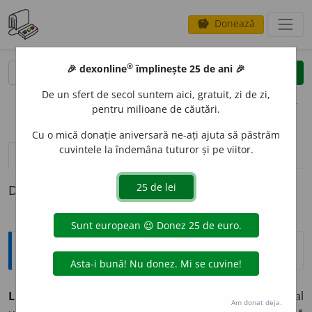
Donează
savings
®
®
🎉 dexonline
împlinește 25 de ani 🎉
caută
clear
search
De un sfert de secol suntem aici, gratuit, zi de zi,
opțiuni
pentru milioane de căutări.
Cu o mică donație aniversară ne-ați ajuta să păstrăm
cuvintele la îndemâna tuturor și pe viitor.
definiții (1)
Definiția cu ID-ul 531631:
Jargon
LINIA DRUMULUI REAL URMAT
reprezintă traiectul real
Am donat deja.