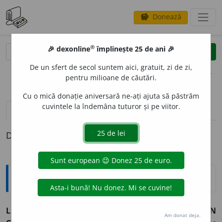
Donează
savings
®
®
🎉 dexonline
împlinește 25 de ani 🎉
caută
clear
search
De un sfert de secol suntem aici, gratuit, zi de zi,
opțiuni
pentru milioane de căutări.
Cu o mică donație aniversară ne-ați ajuta să păstrăm
cuvintele la îndemâna tuturor și pe viitor.
definiții (1)
Definiția cu ID-ul 563981:
Enciclopedice
LICET IPSA VITIUM SIT AMBITIO, FREQUENTER TAMEN
Am donat deja.