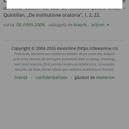
CAUSA VIRTUTEM EST
(
lat.
)
chiar dacă ambiția este în sine
un viciu, deseori ea este un stimulent pentru virtuți
–
Quintilian, „De institutione oratoria”, 1, 2, 22.
sursa:
DE (1993-2009)
adăugată de
blaurb.
acțiuni
Copyright © 2004-2026 dexonline (https://dexonline.ro)
Preluarea, stocarea sau utilizarea datelor de pe acest site, inclusiv
prin orice metode de extragere automată (web scraping, crawling),
sunt strict interzise fără acordul nostru prealabil scris, cu excepția
seturilor de date oferite oficial spre utilizare publică (vezi licența).
licență
confidențialitate
găzduit de
Hosterion