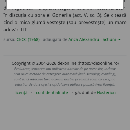
dovedesc adesea profeți”) – maximă a lui Shakespeare
din
Regele Lear
. O spune Regana, una din fiicele lui Lear,
în discuția cu sora ei Gonerila (act. V, sc. 3). Se citează
cînd o mică glumă vestește (sau prevestește) un mare
adevăr. LIT.
sursa:
CECC (1968)
adăugată de
Anca Alexandru
acțiuni
Copyright © 2004-2026 dexonline (https://dexonline.ro)
Preluarea, stocarea sau utilizarea datelor de pe acest site, inclusiv
prin orice metode de extragere automată (web scraping, crawling),
sunt strict interzise fără acordul nostru prealabil scris, cu excepția
seturilor de date oferite oficial spre utilizare publică (vezi licența).
licență
confidențialitate
găzduit de
Hosterion