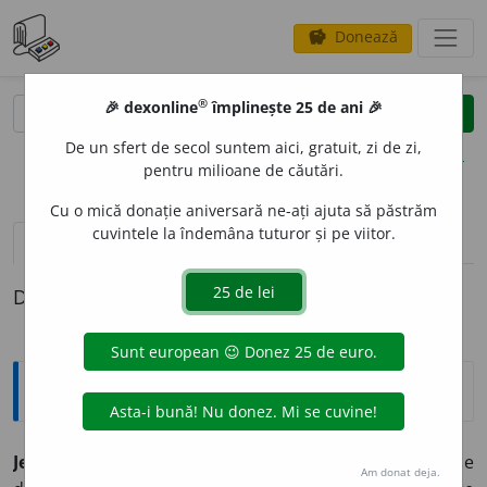
Donează
savings
®
®
🎉 dexonline
împlinește 25 de ani 🎉
caută
clear
search
De un sfert de secol suntem aici, gratuit, zi de zi,
opțiuni
pentru milioane de căutări.
Cu o mică donație aniversară ne-ați ajuta să păstrăm
cuvintele la îndemâna tuturor și pe viitor.
definiții (1)
Definiția cu ID-ul 1328485:
Expresii și citate
Jesters do oft prove prophets
(engl. „Glumeții se
Am donat deja.