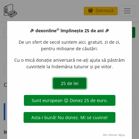
Donează
savings
®
®
🎉 dexonline
împlinește 25 de ani 🎉
caută
clear
search
De un sfert de secol suntem aici, gratuit, zi de zi,
opțiuni
pentru milioane de căutări.
Cu o mică donație aniversară ne-ați ajuta să păstrăm
cuvintele la îndemâna tuturor și pe viitor.
definiții (1)
declinări
O definiție pentru
instinctor
Argou
instinctor,
instinctoare
s. n.
(
er.
,
glum.
)
penis.
Am donat deja.