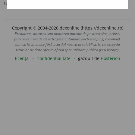
sursa:
Argou (2007)
adăugată de
blaurb.
acțiuni
Copyright © 2004-2026 dexonline (https://dexonline.ro)
Preluarea, stocarea sau utilizarea datelor de pe acest site, inclusiv
prin orice metode de extragere automată (web scraping, crawling),
sunt strict interzise fără acordul nostru prealabil scris, cu excepția
seturilor de date oferite oficial spre utilizare publică (vezi licența).
licență
confidențialitate
găzduit de
Hosterion