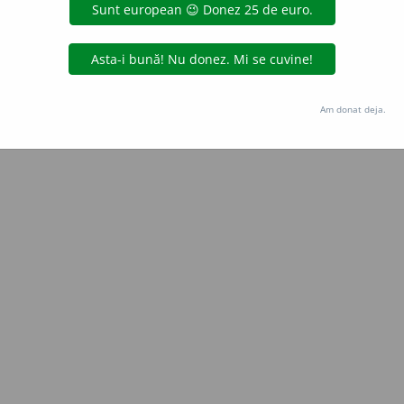
Copyright © 2004-2026 dexonline (https://dexonline.ro)
area datelor de pe acest site, inclusiv prin orice metode de extragere automată (web s
dul nostru prealabil scris, cu excepția seturilor de date oferite oficial spre utilizare pub
Am donat deja.
licență
confidențialitate
găzduit de
Hosterion