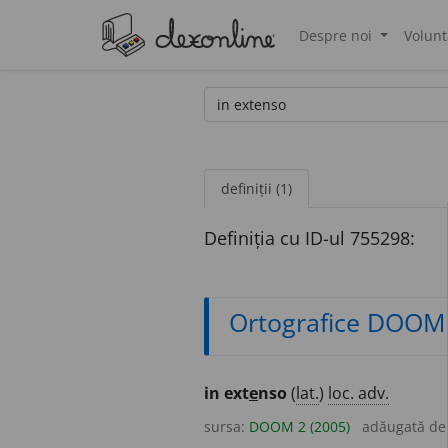
Despre noi
Volunt
®
definiții (1)
Definiția cu ID-ul 755298:
Ortografice DOOM
in ext
e
nso
(
lat.
)
loc. adv.
sursa:
DOOM 2 (2005)
adăugată d