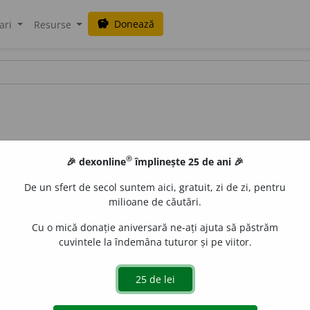
Donează
savings
ari
Resurse
®
🎉 dexonline
împlinește 25 de ani 🎉
De un sfert de secol suntem aici, gratuit, zi de zi, pentru
milioane de căutări.
Cu o mică donație aniversară ne-ați ajuta să păstrăm
cuvintele la îndemâna tuturor și pe viitor.
e
raduborza
acțiuni