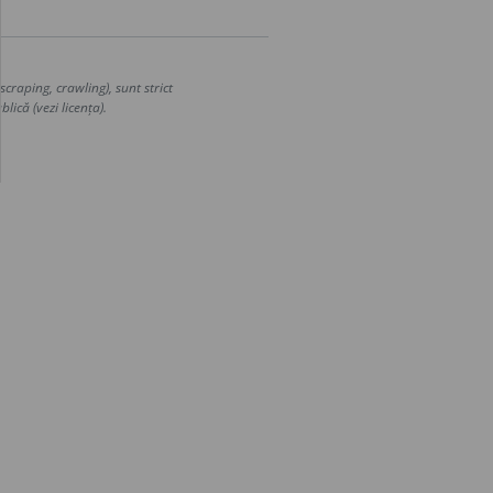
craping, crawling), sunt strict
lică (vezi licența).