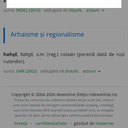
хохол
] (
Prt
) Nume dat ucrainienilor de către ruși.
sursa:
MDA2 (2010)
adăugată de
blaurb.
acțiuni
Arhaisme și regionalisme
hah
o
l,
hah
o
li,
s.m. (reg.) rutean (poreclă dată de ruși
rutenilor).
sursa:
DAR (2002)
adăugată de
blaurb.
acțiuni
Copyright © 2004-2026 dexonline (https://dexonline.ro)
Preluarea, stocarea sau utilizarea datelor de pe acest site, inclusiv
prin orice metode de extragere automată (web scraping, crawling),
sunt strict interzise fără acordul nostru prealabil scris, cu excepția
seturilor de date oferite oficial spre utilizare publică (vezi licența).
licență
confidențialitate
găzduit de
Hosterion