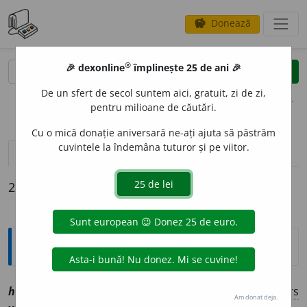
Donează
savings
®
®
🎉 dexonline
împlinește 25 de ani 🎉
caută
clear
search
De un sfert de secol suntem aici, gratuit, zi de zi,
opțiuni
pentru milioane de căutări.
Cu o mică donație aniversară ne-ați ajuta să păstrăm
cuvintele la îndemâna tuturor și pe viitor.
definiții (2)
declinări
2 definiții pentru
hahol
Explicative DEX
hah
o
l
sm
[
At:
CONTEMPORANUL, VI, 36 /
Pl
:
~i
/
E:
rs
Am donat deja.