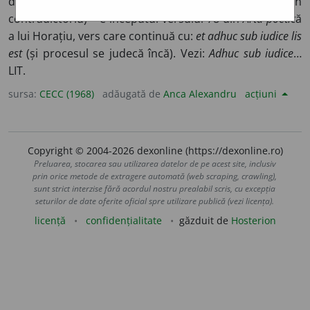
dispută; sau, mai general, învățații discută în
contradictoriu) – e începutul versului 78 din
Arta poetic
ă
a lui Horațiu, vers care continuă cu:
et adhuc sub iudice lis
est
(și procesul se judecă încă). Vezi:
Adhuc sub iudice
…
LIT.
sursa:
CECC (1968)
adăugată de
Anca Alexandru
acțiuni
Copyright © 2004-2026 dexonline (https://dexonline.ro)
Preluarea, stocarea sau utilizarea datelor de pe acest site, inclusiv
prin orice metode de extragere automată (web scraping, crawling),
sunt strict interzise fără acordul nostru prealabil scris, cu excepția
seturilor de date oferite oficial spre utilizare publică (vezi licența).
licență
confidențialitate
găzduit de
Hosterion