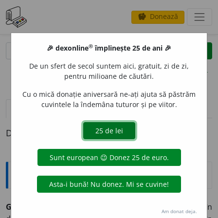
Donează
savings
®
®
🎉 dexonline
împlinește 25 de ani 🎉
caută
clear
search
De un sfert de secol suntem aici, gratuit, zi de zi,
opțiuni
pentru milioane de căutări.
Cu o mică donație aniversară ne-ați ajuta să păstrăm
cuvintele la îndemâna tuturor și pe viitor.
definiții (1)
Definiția cu ID-ul 1328297:
Expresii și citate
Grammatici certant
(lat. „Gramaticii se ceartă”, sînt în
Am donat deja.