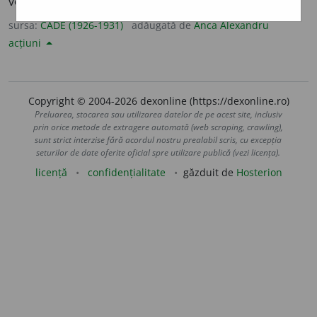
vorbele cuiva n’au nici un temeiu.
sursa:
CADE (1926-1931)
adăugată de
Anca Alexandru
acțiuni
Copyright © 2004-2026 dexonline (https://dexonline.ro)
Preluarea, stocarea sau utilizarea datelor de pe acest site, inclusiv
prin orice metode de extragere automată (web scraping, crawling),
sunt strict interzise fără acordul nostru prealabil scris, cu excepția
seturilor de date oferite oficial spre utilizare publică (vezi licența).
licență
confidențialitate
găzduit de
Hosterion