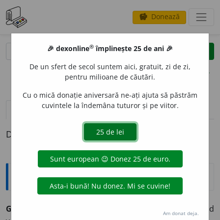
Donează
savings
®
®
🎉 dexonline
împlinește 25 de ani 🎉
caută
clear
search
De un sfert de secol suntem aici, gratuit, zi de zi,
opțiuni
pentru milioane de căutări.
Cu o mică donație aniversară ne-ați ajuta să păstrăm
cuvintele la îndemâna tuturor și pe viitor.
definiții (1)
Definiția cu ID-ul 1340615:
Explicative DEX
GLASUL NEBUNULUI NU SE AUDE ’N CER
= Cînd
Am donat deja.