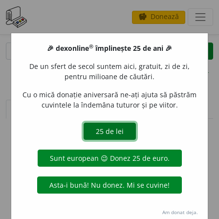
Donează
savings
®
®
🎉 dexonline
împlinește 25 de ani 🎉
caută
clear
search
De un sfert de secol suntem aici, gratuit, zi de zi,
opțiuni
pentru milioane de căutări.
Cu o mică donație aniversară ne-ați ajuta să păstrăm
cuvintele la îndemâna tuturor și pe viitor.
sinteza definițiilor (1)
definiții (1)
declinări
info
Aceste definiții sunt compilate de
echipa dexonline. Definițiile
originale se află pe fila
definiții
.
info
Puteți reordona filele pe pagina de
preferințe
.
ascunde
Am donat deja.