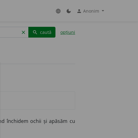
Anonim
language
dark_mode
person
caută
opțiuni
clear
search
nd închidem ochii și apăsăm cu