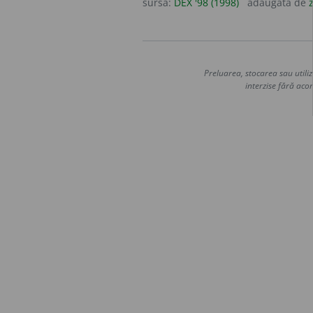
sursa:
DEX '98 (1998)
adăugată de
Preluarea, stocarea sau utiliz
interzise fără acor