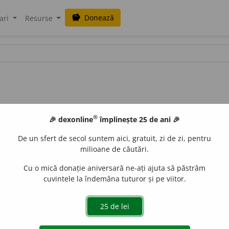
Donează
savings
ari
Resurse
®
🎉 dexonline
împlinește 25 de ani 🎉
De un sfert de secol suntem aici, gratuit, zi de zi, pentru
milioane de căutări.
Cu o mică donație aniversară ne-ați ajuta să păstrăm
cuvintele la îndemâna tuturor și pe viitor.
 care apare sub forma unor puncte luminoase atunci câ
osphène.