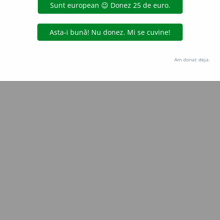
zaraza_joe
acțiuni
Copyright © 2004-2026 dexonline (https://dexonline.ro)
area datelor de pe acest site, inclusiv prin orice metode de extragere automată (web s
Am donat deja.
dul nostru prealabil scris, cu excepția seturilor de date oferite oficial spre utilizare pub
licență
confidențialitate
găzduit de
Hosterion