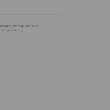
craping, crawling), sunt strict
lică (vezi licența).