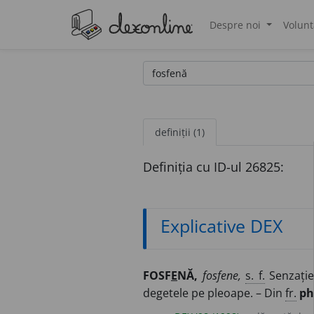
Despre noi
Volunt
®
definiții (1)
Definiția cu ID-ul 26825:
Explicative DEX
FOSF
E
NĂ,
fosfene,
s. f.
Senzație
degetele pe pleoape. – Din
fr.
ph