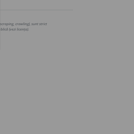
craping, crawling), sunt strict
lică (vezi licența).