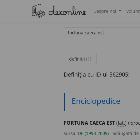
Despre noi
Volunt
®
definiții (1)
Definiția cu ID-ul 562905:
Enciclopedice
FORTUNA CAECA EST
(
lat.
)
noroc
sursa:
DE (1993-2009)
adăugată de