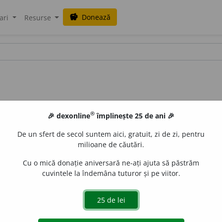
Donează
savings
ari
Resurse
®
🎉 dexonline
împlinește 25 de ani 🎉
De un sfert de secol suntem aici, gratuit, zi de zi, pentru
milioane de căutări.
Cu o mică donație aniversară ne-ați ajuta să păstrăm
cuvintele la îndemâna tuturor și pe viitor.
ul este orb
– Cicero, „De amicitia”, XV, 54.
blaurb.
acțiuni