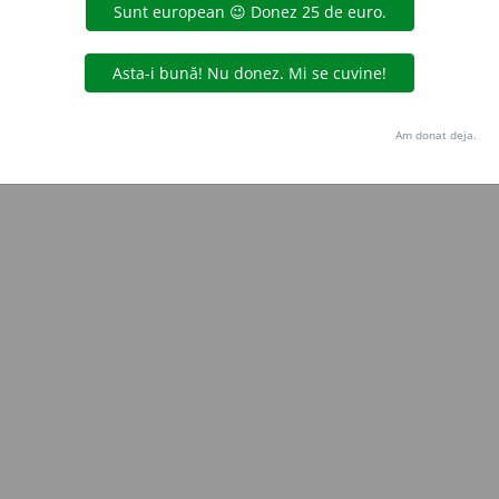
Copyright © 2004-2026 dexonline (https://dexonline.ro)
area datelor de pe acest site, inclusiv prin orice metode de extragere automată (web s
dul nostru prealabil scris, cu excepția seturilor de date oferite oficial spre utilizare pub
Am donat deja.
licență
confidențialitate
găzduit de
Hosterion