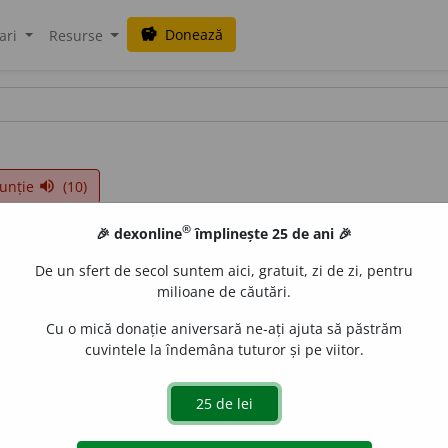
Donează
savings
ari
Resurse
unție
(10)
volume_up
®
🎉 dexonline
împlinește 25 de ani 🎉
De un sfert de secol suntem aici, gratuit, zi de zi, pentru
milioane de căutări.
Cu o mică donație aniversară ne-ați ajuta să păstrăm
cuvintele la îndemâna tuturor și pe viitor.
2
/
Pl:
~i
/
E:
fin
+
-uț
]
1-3
(
Șhp
) Finișor (
1-3
).