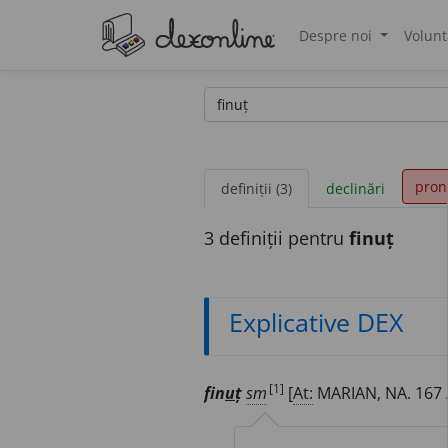
Despre noi
Volunt
®
pron
definiții (3)
declinări
3 definiții pentru
finuț
Explicative DEX
[1]
fin
u
ț
sm
[
At:
MARIAN, NA. 167 