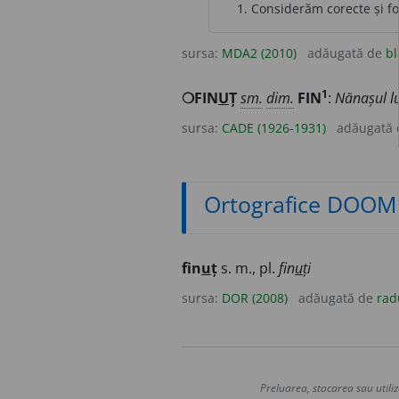
Considerăm corecte și f
sursa:
MDA2 (2010)
adăugată de
bl
1
❍FIN
U
Ț
sm.
dim.
FIN
:
Nănașul l
sursa:
CADE (1926-1931)
adăugată
Ortografice DOOM
fin
u
ț
s. m., pl.
fin
u
ți
sursa:
DOR (2008)
adăugată de
rad
Preluarea, stocarea sau utiliz