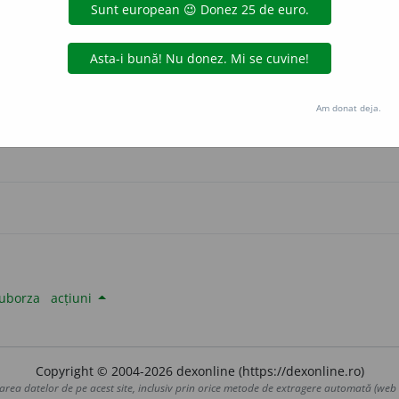
ormele pentru feminin. —
gall
aurb.
acțiuni
ui Dumnezeu Și cu scump ~ul său
MAR
.
Am donat deja.
 de
Onukka
acțiuni
uborza
acțiuni
Copyright © 2004-2026 dexonline (https://dexonline.ro)
area datelor de pe acest site, inclusiv prin orice metode de extragere automată (web s