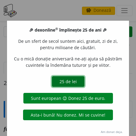
Donează
savings
®
®
🎉 dexonline
împlinește 25 de ani 🎉
caută
clear
search
De un sfert de secol suntem aici, gratuit, zi de zi,
opțiuni
pentru milioane de căutări.
Cu o mică donație aniversară ne-ați ajuta să păstrăm
cuvintele la îndemâna tuturor și pe viitor.
definiții (2)
declinări
2 definiții pentru
fățișare
Explicative DEX
fățoș
a
re
sf
vz
fățișare
Am donat deja.