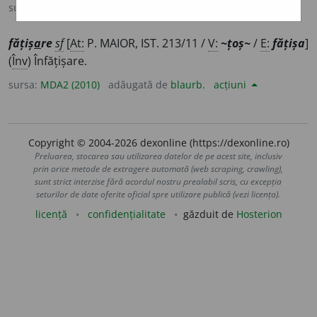
sursa:
MDA2 (2010)
adăugată de
blaurb.
acțiuni
fățiș
a
re
sf
[
At:
P. MAIOR, IST. 213/11 /
V:
~țoș~
/
E:
fățișa
]
(
Înv
) Înfățișare.
sursa:
MDA2 (2010)
adăugată de
blaurb.
acțiuni
Copyright © 2004-2026 dexonline (https://dexonline.ro)
Preluarea, stocarea sau utilizarea datelor de pe acest site, inclusiv
prin orice metode de extragere automată (web scraping, crawling),
sunt strict interzise fără acordul nostru prealabil scris, cu excepția
seturilor de date oferite oficial spre utilizare publică (vezi licența).
licență
confidențialitate
găzduit de
Hosterion