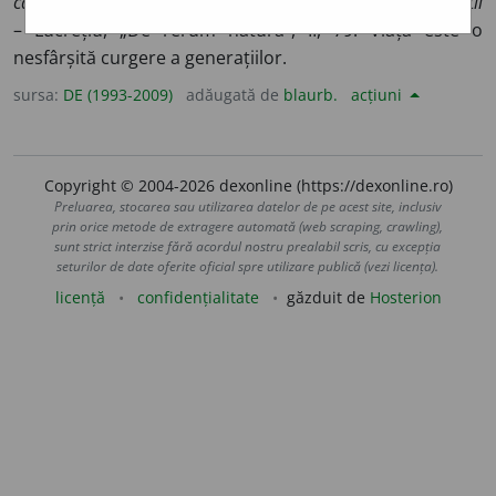
ca alergătorii (oamenii) își trec din mână în mână făclia vieții
– Lucrețiu, „De rerum natura”, II, 79. Viața este o
nesfârșită curgere a generațiilor.
sursa:
DE (1993-2009)
adăugată de
blaurb.
acțiuni
Copyright © 2004-2026 dexonline (https://dexonline.ro)
Preluarea, stocarea sau utilizarea datelor de pe acest site, inclusiv
prin orice metode de extragere automată (web scraping, crawling),
sunt strict interzise fără acordul nostru prealabil scris, cu excepția
seturilor de date oferite oficial spre utilizare publică (vezi licența).
licență
confidențialitate
găzduit de
Hosterion