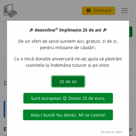
Donează
savings
®
®
🎉 dexonline
împlinește 25 de ani 🎉
caută
clear
search
De un sfert de secol suntem aici, gratuit, zi de zi,
opțiuni
pentru milioane de căutări.
Cu o mică donație aniversară ne-ați ajuta să păstrăm
cuvintele la îndemâna tuturor și pe viitor.
definiții (1)
Definiția cu ID-ul 561181:
Enciclopedice
ET QUASI CURSORES VITAE LAMPADA TRADUNT
(
lat.
)
și
Am donat deja.