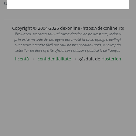
sursa:
DE (1993-2009)
adăugată de
blaurb.
acțiuni
Copyright © 2004-2026 dexonline (https://dexonline.ro)
Preluarea, stocarea sau utilizarea datelor de pe acest site, inclusiv
prin orice metode de extragere automată (web scraping, crawling),
sunt strict interzise fără acordul nostru prealabil scris, cu excepția
seturilor de date oferite oficial spre utilizare publică (vezi licența).
licență
confidențialitate
găzduit de
Hosterion