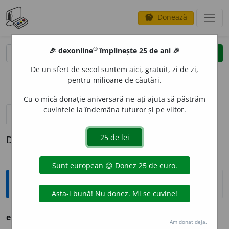
Donează
savings
®
®
🎉 dexonline
împlinește 25 de ani 🎉
caută
clear
search
De un sfert de secol suntem aici, gratuit, zi de zi,
opțiuni
pentru milioane de căutări.
Cu o mică donație aniversară ne-ați ajuta să păstrăm
cuvintele la îndemâna tuturor și pe viitor.
definiții (1)
Definiția cu ID-ul 673679:
Enciclopedice
er RIF
v.
Rif.
Am donat deja.