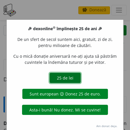
Donează
savings
®
®
🎉 dexonline
împlinește 25 de ani 🎉
caută
clear
search
De un sfert de secol suntem aici, gratuit, zi de zi,
opțiuni
pentru milioane de căutări.
Cu o mică donație aniversară ne-ați ajuta să păstrăm
cuvintele la îndemâna tuturor și pe viitor.
definiții (1)
Definiția cu ID-ul 549174:
Enciclopedice
Dionisie cel Mic (Exiguul)
(
c.
470-
c.
540), călugăr din
Am donat deja.