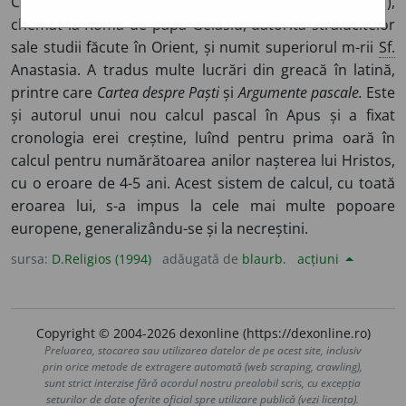
Constantinopol,
n.
în Sciția Mică (Dobrogea de azi),
chemat la Roma de papa Gelasiu, datorită strălucitelor
sale studii făcute în Orient, și numit superiorul m-rii
Sf.
Anastasia. A tradus multe lucrări din greacă în latină,
printre care
Cartea despre Paști
și
Argumente pascale.
Este
și autorul unui nou calcul pascal în Apus și a fixat
cronologia erei creștine, luînd pentru prima oară în
calcul pentru numărătoarea anilor nașterea lui Hristos,
cu o eroare de 4-5 ani. Acest sistem de calcul, cu toată
eroarea lui, s-a impus la cele mai multe popoare
europene, generalizându-se și la necreștini.
sursa:
D.Religios (1994)
adăugată de
blaurb.
acțiuni
Copyright © 2004-2026 dexonline (https://dexonline.ro)
Preluarea, stocarea sau utilizarea datelor de pe acest site, inclusiv
prin orice metode de extragere automată (web scraping, crawling),
sunt strict interzise fără acordul nostru prealabil scris, cu excepția
seturilor de date oferite oficial spre utilizare publică (vezi licența).