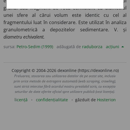
element liniar prin care se exprimă diametrul unui
granul sau fragment de rocă echivalent cu diametrul
unei sfere al cărui volum este identic cu cel al
fragmentului luat în considerare. Este utilizat în analiza
granulometrică a depozitelor sedimentare. V. și
diametru echivalent.
sursa:
Petro-Sedim (1999)
adăugată de
raduborza
acțiuni
Copyright © 2004-2026 dexonline (https://dexonline.ro)
Preluarea, stocarea sau utilizarea datelor de pe acest site, inclusiv
prin orice metode de extragere automată (web scraping, crawling),
sunt strict interzise fără acordul nostru prealabil scris, cu excepția
seturilor de date oferite oficial spre utilizare publică (vezi licența).
licență
confidențialitate
găzduit de
Hosterion