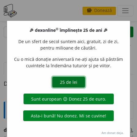
Donează
savings
®
®
🎉 dexonline
împlinește 25 de ani 🎉
caută
clear
search
De un sfert de secol suntem aici, gratuit, zi de zi,
opțiuni
pentru milioane de căutări.
Cu o mică donație aniversară ne-ați ajuta să păstrăm
cuvintele la îndemâna tuturor și pe viitor.
definiții (1)
Definiția cu ID-ul 528307:
Jargon
diametru nominal,
(
engl.=
nominal diameter
)
(sedim.),
Am donat deja.