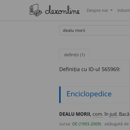
Despre noi
Volunt
®
definiții (1)
Definiția cu ID-ul 565969:
Enciclopedice
DEALU MORII,
com.
în
jud.
Bacă
sursa:
DE (1993-2009)
adăugată de