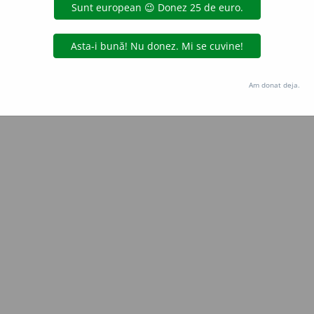
Copyright © 2004-2026 dexonline (https://dexonline.ro)
area datelor de pe acest site, inclusiv prin orice metode de extragere automată (web s
dul nostru prealabil scris, cu excepția seturilor de date oferite oficial spre utilizare pub
Am donat deja.
licență
confidențialitate
găzduit de
Hosterion