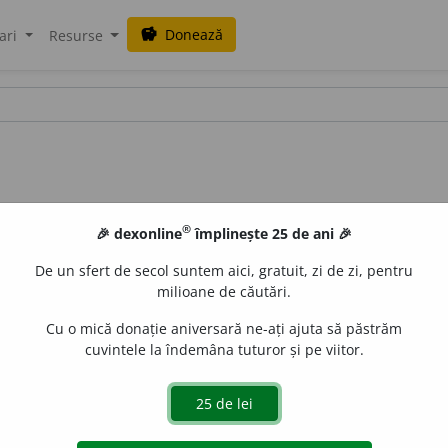
Donează
savings
ari
Resurse
®
🎉 dexonline
împlinește 25 de ani 🎉
De un sfert de secol suntem aici, gratuit, zi de zi, pentru
milioane de căutări.
Cu o mică donație aniversară ne-ați ajuta să păstrăm
cuvintele la îndemâna tuturor și pe viitor.
u; 3.100
loc.
(1995).
blaurb.
acțiuni