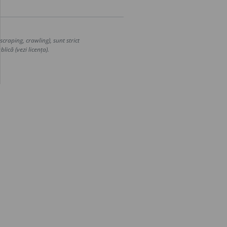
craping, crawling), sunt strict
lică (vezi licența).