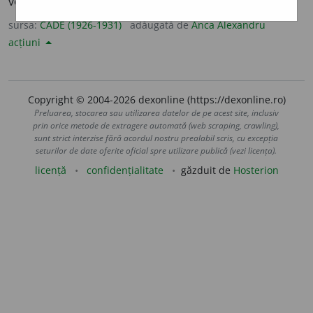
vorbească numai de bine.
sursa:
CADE (1926-1931)
adăugată de
Anca Alexandru
acțiuni
Copyright © 2004-2026 dexonline (https://dexonline.ro)
Preluarea, stocarea sau utilizarea datelor de pe acest site, inclusiv
prin orice metode de extragere automată (web scraping, crawling),
sunt strict interzise fără acordul nostru prealabil scris, cu excepția
seturilor de date oferite oficial spre utilizare publică (vezi licența).
licență
confidențialitate
găzduit de
Hosterion