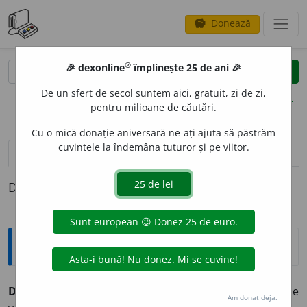
Donează
savings
®
®
🎉 dexonline
împlinește 25 de ani 🎉
caută
clear
search
De un sfert de secol suntem aici, gratuit, zi de zi,
opțiuni
pentru milioane de căutări.
Cu o mică donație aniversară ne-ați ajuta să păstrăm
cuvintele la îndemâna tuturor și pe viitor.
definiții (1)
Definiția cu ID-ul 1340511:
Explicative DEX
DE MORTUIS NIL NISI BENE
(
lat.
) = De morți să se
Am donat deja.