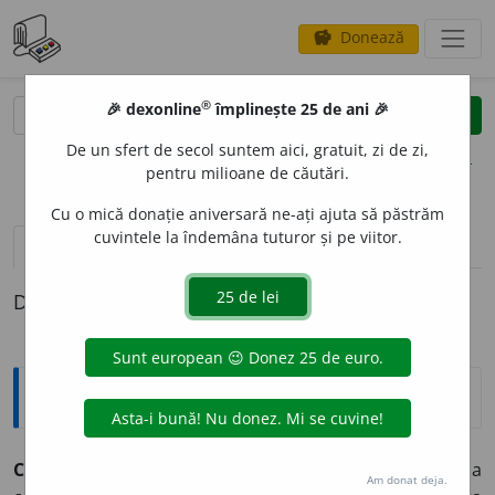
Donează
savings
®
®
🎉 dexonline
împlinește 25 de ani 🎉
caută
clear
search
De un sfert de secol suntem aici, gratuit, zi de zi,
opțiuni
pentru milioane de căutări.
Cu o mică donație aniversară ne-ați ajuta să păstrăm
cuvintele la îndemâna tuturor și pe viitor.
definiții (1)
Definiția cu ID-ul 1269158:
Expresii și citate
Cornix cornici nunquam oculos effodit
(lat. „Corb la
Am donat deja.