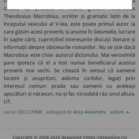
corb nu scoate ochii”) – Tradus din latină, citatul acesta
circulă ca proverb în multe graiuri. Ambrosius
Theodosius Macrobius, scriitor și gramatic latin de la
începutul veacului al V-lea, este poate primul autor la
care găsim acest proverb; și anume în
Saturnalia
, lucrare
în șapte cărți, cuprinzînd interesante discuții literare și
informații despre obiceiurile romanilor. Nu se știe dacă
Macrobius este chiar autorul dictonului. Mai verosimilă
pare ipoteza că el a lost numai beneficiarul acestui
proverb mai vechi. Se citează în sensul că oamenii
lacomi și asupritori, aidoma corbilor, legați prin
interesul comun: prada sau oamenii cu aceleași
apucături și năravuri, nu-și fac niciodată rău unul altuia.
LIT.
sursa:
CECC (1968)
adăugată de
Anca Alexandru
acțiuni
Copyright © 2004-2026 dexonline (https://dexonline.ro)