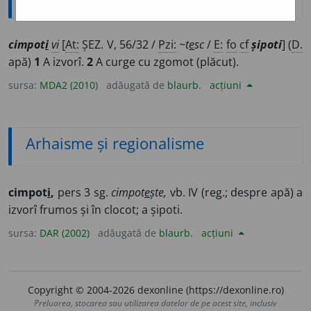
cimpot
i
vi
[
At:
ȘEZ. V, 56/32 /
Pzi:
~t
e
sc
/
E:
fo
cf
șipoti
] (
D.
apă)
1
A izvorî.
2
A curge cu zgomot (plăcut).
sursa:
MDA2 (2010)
adăugată de
blaurb.
acțiuni
Arhaisme și regionalisme
cimpot
i
,
pers 3 sg.
cimpot
e
ște,
vb. IV (reg.; despre apă) a
izvorî frumos și în clocot; a șipoti.
sursa:
DAR (2002)
adăugată de
blaurb.
acțiuni
Copyright © 2004-2026 dexonline (https://dexonline.ro)
Preluarea, stocarea sau utilizarea datelor de pe acest site, inclusiv