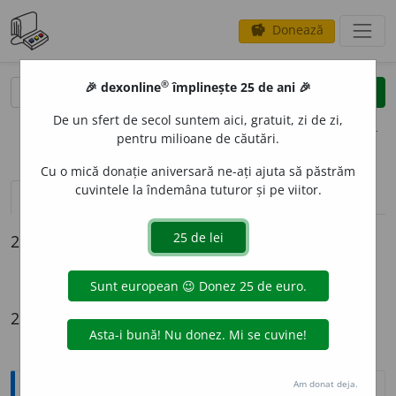
Donează
savings
®
®
🎉 dexonline
împlinește 25 de ani 🎉
caută
clear
search
De un sfert de secol suntem aici, gratuit, zi de zi,
opțiuni
pentru milioane de căutări.
Cu o mică donație aniversară ne-ați ajuta să păstrăm
cuvintele la îndemâna tuturor și pe viitor.
definiții (2)
conjugări / declinări
2 intrări
cimpotire
cimpoti
2 definiții
Am donat deja.
Explicative DEX