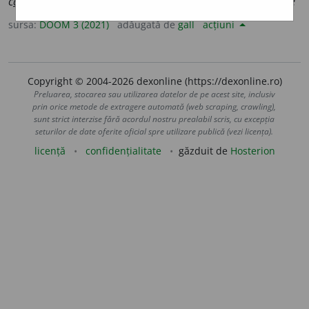
c
a
re
,
g.-d.
c
e
lei c
a
re
,
pl.
c
e
le c
a
re
;
g.-d.
pl.
m.
și
f.
c
e
lor c
a
re
sursa:
DOOM 3 (2021)
adăugată de
gall
acțiuni
Copyright © 2004-2026 dexonline (https://dexonline.ro)
Preluarea, stocarea sau utilizarea datelor de pe acest site, inclusiv
prin orice metode de extragere automată (web scraping, crawling),
sunt strict interzise fără acordul nostru prealabil scris, cu excepția
seturilor de date oferite oficial spre utilizare publică (vezi licența).
licență
confidențialitate
găzduit de
Hosterion