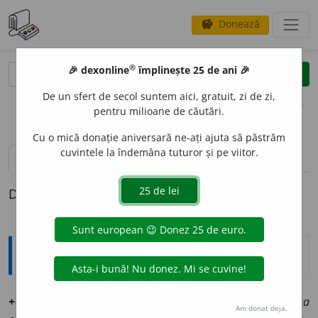
Donează
savings
®
®
🎉 dexonline
împlinește 25 de ani 🎉
caută
clear
search
De un sfert de secol suntem aici, gratuit, zi de zi,
opțiuni
pentru milioane de căutări.
Cu o mică donație aniversară ne-ați ajuta să păstrăm
cuvintele la îndemâna tuturor și pe viitor.
definiții (1)
Definiția cu ID-ul 1261537:
Ortografice DOOM
+cel c
a
re
pr.
m.
+
pr.
,
g.-d.
c
e
lui c
a
re
,
pl.
cei care
;
f.
cea
Am donat deja.