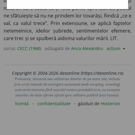
din
Glossa
. În strofa a șaptea, vorbind despre mișeii și
nătărăii care caută să-și facă punte spre izbînzi, poetul
ne sfătuiește să nu ne prindem lor tovarăși, fiindcă „ce e
val, ca valul trece”. Prin extensiune, se aplică faptelor
netemeinice, ideilor șubrede, sentimentelor efemere,
care trec și se spulberă aidoma valurilor mării. LIT.
sursa:
CECC (1968)
adăugată de
Anca Alexandru
acțiuni
Copyright © 2004-2026 dexonline (https://dexonline.ro)
Preluarea, stocarea sau utilizarea datelor de pe acest site, inclusiv
prin orice metode de extragere automată (web scraping, crawling),
sunt strict interzise fără acordul nostru prealabil scris, cu excepția
seturilor de date oferite oficial spre utilizare publică (vezi licența).
licență
confidențialitate
găzduit de
Hosterion