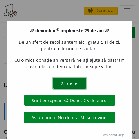
Donează
savings
®
®
🎉 dexonline
împlinește 25 de ani 🎉
caută
clear
search
De un sfert de secol suntem aici, gratuit, zi de zi,
opțiuni
pentru milioane de căutări.
Cu o mică donație aniversară ne-ați ajuta să păstrăm
cuvintele la îndemâna tuturor și pe viitor.
definiții (1)
Definiția cu ID-ul 1269102:
Expresii și citate
Ce e val, ca valul trece
– celebru vers al lui Eminescu
Am donat deja.