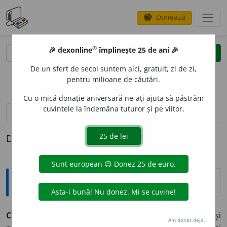
Donează
savings
®
®
🎉 dexonline
împlinește 25 de ani 🎉
caută
clear
search
De un sfert de secol suntem aici, gratuit, zi de zi,
opțiuni
pentru milioane de căutări.
Cu o mică donație aniversară ne-ați ajuta să păstrăm
cuvintele la îndemâna tuturor și pe viitor.
definiții (1)
Definiția cu ID-ul 539385:
Enciclopedice
CAROL AUGUST,
duce de Saxa-Weimar (1758-1815) și
Am donat deja.