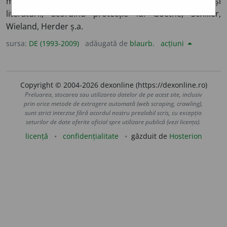
mare duce (1815-1828). A sprijinit dezvoltarea artei și
literaturii, acordînd protecție lui Goethe, Schiller,
Wieland, Herder ș.a.
sursa:
DE (1993-2009)
adăugată de
blaurb.
acțiuni
Copyright © 2004-2026 dexonline (https://dexonline.ro)
Preluarea, stocarea sau utilizarea datelor de pe acest site, inclusiv
prin orice metode de extragere automată (web scraping, crawling),
sunt strict interzise fără acordul nostru prealabil scris, cu excepția
seturilor de date oferite oficial spre utilizare publică (vezi licența).
licență
confidențialitate
găzduit de
Hosterion