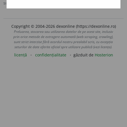
sursa:
Argou (2007)
adăugată de
blaurb.
acțiuni
Copyright © 2004-2026 dexonline (https://dexonline.ro)
Preluarea, stocarea sau utilizarea datelor de pe acest site, inclusiv
prin orice metode de extragere automată (web scraping, crawling),
sunt strict interzise fără acordul nostru prealabil scris, cu excepția
seturilor de date oferite oficial spre utilizare publică (vezi licența).
licență
confidențialitate
găzduit de
Hosterion