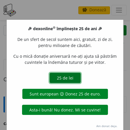
Donează
savings
®
®
🎉 dexonline
împlinește 25 de ani 🎉
caută
clear
search
De un sfert de secol suntem aici, gratuit, zi de zi,
opțiuni
pentru milioane de căutări.
Cu o mică donație aniversară ne-ați ajuta să păstrăm
cuvintele la îndemâna tuturor și pe viitor.
definiții (1)
declinări
O definiție pentru
carditor
Argou
carditor,
carditori
s. m.
1.
hoț.
2.
bătăuș.
Am donat deja.