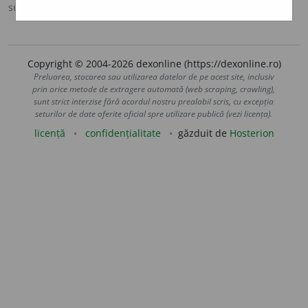
sursa:
Argou (2007)
adăugată de
blaurb.
acțiuni
Copyright © 2004-2026 dexonline (https://dexonline.ro)
Preluarea, stocarea sau utilizarea datelor de pe acest site, inclusiv
prin orice metode de extragere automată (web scraping, crawling),
sunt strict interzise fără acordul nostru prealabil scris, cu excepția
seturilor de date oferite oficial spre utilizare publică (vezi licența).
licență
confidențialitate
găzduit de
Hosterion