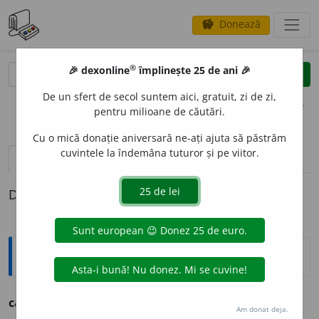
Donează
savings
®
®
🎉 dexonline
împlinește 25 de ani 🎉
caută
clear
search
De un sfert de secol suntem aici, gratuit, zi de zi,
opțiuni
pentru milioane de căutări.
Cu o mică donație aniversară ne-ați ajuta să păstrăm
cuvintele la îndemâna tuturor și pe viitor.
definiții (1)
Definiția cu ID-ul 515450:
Argou
ca dracu’
expr.
prost, nechibzuit.
Am donat deja.