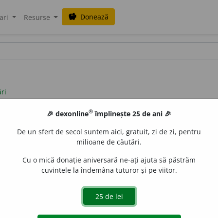
Donează
savings
ari
Resurse
ări
®
🎉 dexonline
împlinește 25 de ani 🎉
De un sfert de secol suntem aici, gratuit, zi de zi, pentru
milioane de căutări.
Cu o mică donație aniversară ne-ați ajuta să păstrăm
cuvintele la îndemâna tuturor și pe viitor.