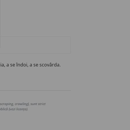
ia, a se îndoi, a se scovârda.
craping, crawling), sunt strict
lică (vezi licența).