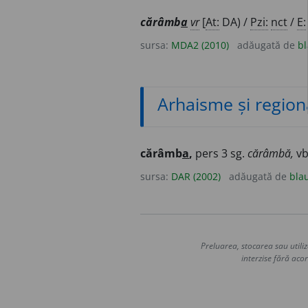
cărâmb
a
vr
[
At:
DA) /
Pzi:
nct
/
E:
sursa:
MDA2 (2010)
adăugată de
bl
Arhaisme și region
cărâmb
a
,
pers 3 sg.
cărâmbă,
vb
sursa:
DAR (2002)
adăugată de
bla
Preluarea, stocarea sau utiliz
interzise fără acor