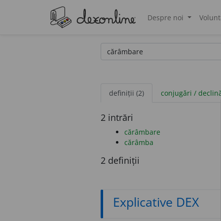
Despre noi
Volunt
®
definiții (2)
conjugări / declin
2 intrări
cărâmbare
cărâmba
2 definiții
Explicative DEX