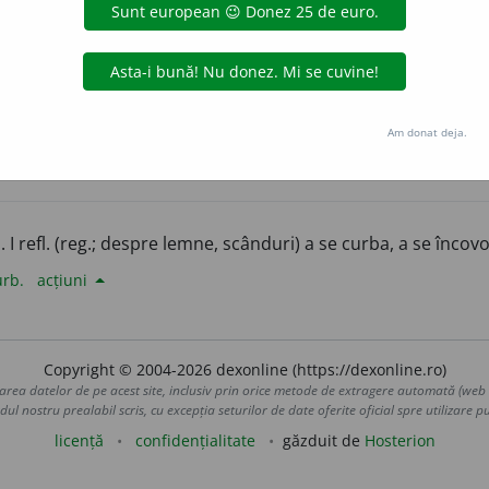
ctm
carâmb
+
scălămba
] (
Reg
) A se curba.
aurb.
acțiuni
Am donat deja.
alisme
. I refl. (reg.; despre lemne, scânduri) a se curba, a se încovo
urb.
acțiuni
Copyright © 2004-2026 dexonline (https://dexonline.ro)
area datelor de pe acest site, inclusiv prin orice metode de extragere automată (web s
dul nostru prealabil scris, cu excepția seturilor de date oferite oficial spre utilizare pub
licență
confidențialitate
găzduit de
Hosterion