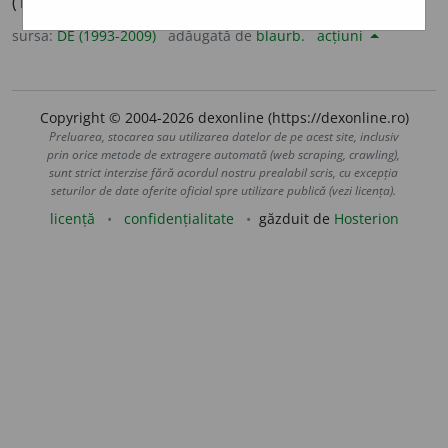
(1991).
Expl.
de marne și calcare. Zonă turistică.
sursa:
DE (1993-2009)
adăugată de
blaurb.
acțiuni
Copyright © 2004-2026 dexonline (https://dexonline.ro)
Preluarea, stocarea sau utilizarea datelor de pe acest site, inclusiv
prin orice metode de extragere automată (web scraping, crawling),
sunt strict interzise fără acordul nostru prealabil scris, cu excepția
seturilor de date oferite oficial spre utilizare publică (vezi licența).
licență
confidențialitate
găzduit de
Hosterion