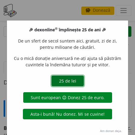
Donează
savings
®
®
🎉 dexonline
împlinește 25 de ani 🎉
caută
clear
search
De un sfert de secol suntem aici, gratuit, zi de zi,
opțiuni
pentru milioane de căutări.
Cu o mică donație aniversară ne-ați ajuta să păstrăm
cuvintele la îndemâna tuturor și pe viitor.
definiții (1)
Definiția cu ID-ul 524191:
Enciclopedice
BICAZU ARDELEAN,
com.
în
jud.
Neamț; 4.385
loc.
Am donat deja.