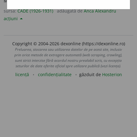
Mediocritatea de aur. Mulțumește-te cu puțin.
sursa:
CADE (1926-1931)
adăugată de
Anca Alexandru
acțiuni
Copyright © 2004-2026 dexonline (https://dexonline.ro)
Preluarea, stocarea sau utilizarea datelor de pe acest site, inclusiv
prin orice metode de extragere automată (web scraping, crawling),
sunt strict interzise fără acordul nostru prealabil scris, cu excepția
seturilor de date oferite oficial spre utilizare publică (vezi licența).
licență
confidențialitate
găzduit de
Hosterion