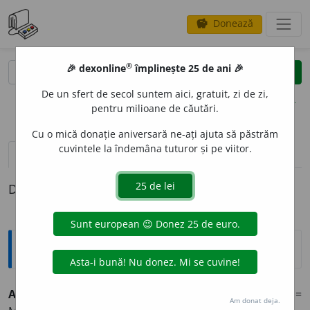
Donează
savings
®
®
🎉 dexonline
împlinește 25 de ani 🎉
caută
clear
search
De un sfert de secol suntem aici, gratuit, zi de zi,
opțiuni
pentru milioane de căutări.
Cu o mică donație aniversară ne-ați ajuta să păstrăm
cuvintele la îndemâna tuturor și pe viitor.
definiții (1)
Definiția cu ID-ul 1340312:
Explicative DEX
AUREA MEDIOCRITAS
(
lat.
) (Horațiu,
Ode
) =
Am donat deja.