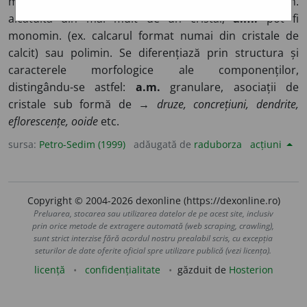
masă granulară concrescută sau asociație de min.
alcătuită din mai mult de un cristal;
a.m.
pot fi
monomin. (ex. calcarul format numai din cristale de
calcit) sau polimin. Se diferențiază prin structura și
caracterele morfologice ale componenților,
distingându-se astfel:
a.m.
granulare, asociații de
cristale sub formă de →
druze, concrețiuni, dendrite,
eflorescențe, ooide
etc.
sursa:
Petro-Sedim (1999)
adăugată de
raduborza
acțiuni
Copyright © 2004-2026 dexonline (https://dexonline.ro)
Preluarea, stocarea sau utilizarea datelor de pe acest site, inclusiv
prin orice metode de extragere automată (web scraping, crawling),
sunt strict interzise fără acordul nostru prealabil scris, cu excepția
seturilor de date oferite oficial spre utilizare publică (vezi licența).
licență
confidențialitate
găzduit de
Hosterion