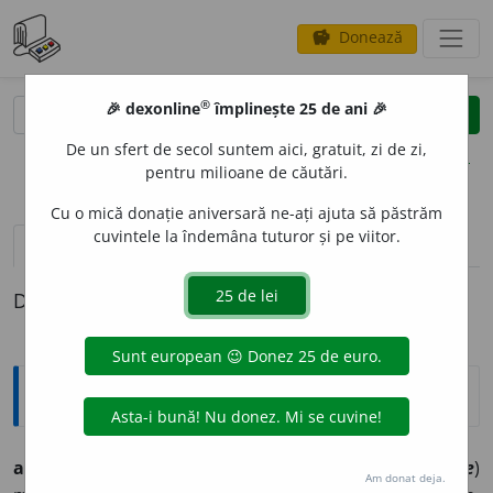
Donează
savings
®
®
🎉 dexonline
împlinește 25 de ani 🎉
caută
clear
search
De un sfert de secol suntem aici, gratuit, zi de zi,
opțiuni
pentru milioane de căutări.
Cu o mică donație aniversară ne-ați ajuta să păstrăm
cuvintele la îndemâna tuturor și pe viitor.
definiții (1)
Definiția cu ID-ul 528065:
Jargon
agregate minerale
(pl.), (
engl.=
mineral aggregate
)
Am donat deja.