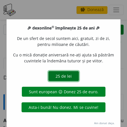
Donează
savings
®
®
🎉 dexonline
împlinește 25 de ani 🎉
caută
clear
search
De un sfert de secol suntem aici, gratuit, zi de zi,
opțiuni
pentru milioane de căutări.
Cu o mică donație aniversară ne-ați ajuta să păstrăm
cuvintele la îndemâna tuturor și pe viitor.
definiții (1)
Definiția cu ID-ul 553545:
Enciclopedice
AD VITAM AETERNAM
(
lat.
)
pentru viața veșnică
– Pentru
Am donat deja.