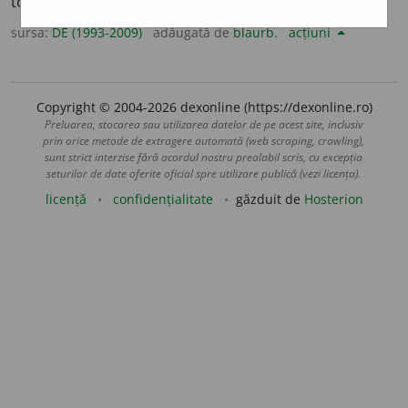
totdeauna, pentru vecie.
sursa:
DE (1993-2009)
adăugată de
blaurb.
acțiuni
Copyright © 2004-2026 dexonline (https://dexonline.ro)
Preluarea, stocarea sau utilizarea datelor de pe acest site, inclusiv
prin orice metode de extragere automată (web scraping, crawling),
sunt strict interzise fără acordul nostru prealabil scris, cu excepția
seturilor de date oferite oficial spre utilizare publică (vezi licența).
licență
confidențialitate
găzduit de
Hosterion