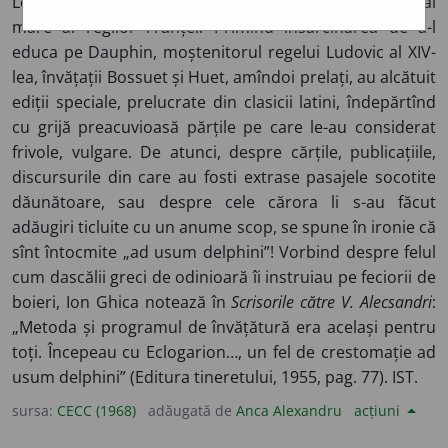
Le Dauphin, adică Delfinul, era titlul acordat fiului mai
mare al regilor Franței. Primind însărcinarea de a-l
educa pe Dauphin, moștenitorul regelui Ludovic al XIV-
lea, învățații Bossuet și Huet, amîndoi prelați, au alcătuit
ediții speciale, prelucrate din clasicii latini, îndepărtînd
cu grijă preacuvioasă părțile pe care le-au considerat
frivole, vulgare. De atunci, despre cărțile, publicațiile,
discursurile din care au fosti extrase pasajele socotite
dăunătoare, sau despre cele cărora li s-au făcut
adăugiri ticluite cu un anume scop, se spune în ironie că
sînt întocmite „ad usum delphini”! Vorbind despre felul
cum dascălii greci de odinioară îi instruiau pe feciorii de
boieri, Ion Ghica notează în
Scrisorile către V. Alecsandri
:
„Metoda și programul de învățătură era același pentru
toți. Începeau cu Eclogarion…, un fel de crestomație ad
usum delphini” (Editura tineretului, 1955, pag. 77). IST.
sursa:
CECC (1968)
adăugată de
Anca Alexandru
acțiuni