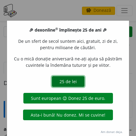
Donează
savings
®
®
🎉 dexonline
împlinește 25 de ani 🎉
caută
clear
search
De un sfert de secol suntem aici, gratuit, zi de zi,
opțiuni
pentru milioane de căutări.
Cu o mică donație aniversară ne-ați ajuta să păstrăm
cuvintele la îndemâna tuturor și pe viitor.
definiții (1)
Definiția cu ID-ul 528049:
Jargon
abatere standard
(
engl.
= standard deviation
)
→
Am donat deja.