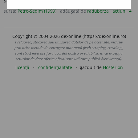
deviație standard.
sursa:
Petro-Sedim (1999)
adăugată de
raduborza
acțiuni
Copyright © 2004-2026 dexonline (https://dexonline.ro)
Preluarea, stocarea sau utilizarea datelor de pe acest site, inclusiv
prin orice metode de extragere automată (web scraping, crawling),
sunt strict interzise fără acordul nostru prealabil scris, cu excepția
seturilor de date oferite oficial spre utilizare publică (vezi licența).
licență
confidențialitate
găzduit de
Hosterion