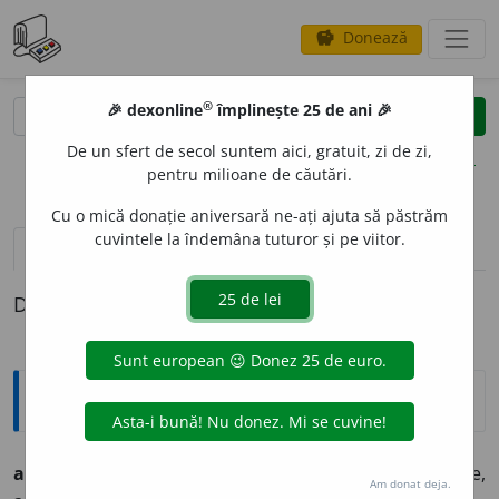
Donează
savings
®
®
🎉 dexonline
împlinește 25 de ani 🎉
caută
clear
search
De un sfert de secol suntem aici, gratuit, zi de zi,
opțiuni
pentru milioane de căutări.
Cu o mică donație aniversară ne-ați ajuta să păstrăm
cuvintele la îndemâna tuturor și pe viitor.
definiții (1)
Definiția cu ID-ul 516979:
Argou
a-i face
(
cuiva
)
cântarea
expr.
(
intl.
)
a trăda un complice,
Am donat deja.