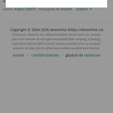
a denunța.
sursa:
Argou (2007)
adăugată de
blaurb.
acțiuni
Copyright © 2004-2026 dexonline (https://dexonline.ro)
Preluarea, stocarea sau utilizarea datelor de pe acest site, inclusiv
prin orice metode de extragere automată (web scraping, crawling),
sunt strict interzise fără acordul nostru prealabil scris, cu excepția
seturilor de date oferite oficial spre utilizare publică (vezi licența).
licență
confidențialitate
găzduit de
Hosterion