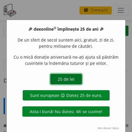
Donează
savings
®
®
🎉 dexonline
împlinește 25 de ani 🎉
caută
clear
search
De un sfert de secol suntem aici, gratuit, zi de zi,
opțiuni
pentru milioane de căutări.
Cu o mică donație aniversară ne-ați ajuta să păstrăm
cuvintele la îndemâna tuturor și pe viitor.
definiții (1)
Definiția cu ID-ul 516963:
Argou
a-i face cuiva boiangerie
expr.
(
intl.
)
a umple de sânge
Am donat deja.