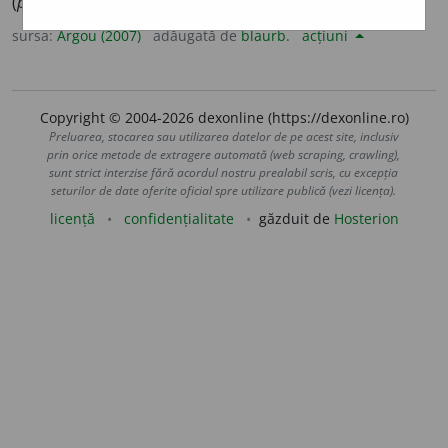
(
pe cineva
) în bătaie.
sursa:
Argou (2007)
adăugată de
blaurb.
acțiuni
Copyright © 2004-2026 dexonline (https://dexonline.ro)
Preluarea, stocarea sau utilizarea datelor de pe acest site, inclusiv
prin orice metode de extragere automată (web scraping, crawling),
sunt strict interzise fără acordul nostru prealabil scris, cu excepția
seturilor de date oferite oficial spre utilizare publică (vezi licența).
licență
confidențialitate
găzduit de
Hosterion