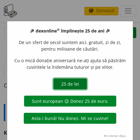
Donează
savings
®
®
🎉 dexonline
împlinește 25 de ani 🎉
caută
clear
search
De un sfert de secol suntem aici, gratuit, zi de zi,
opțiuni
pentru milioane de căutări.
Cu o mică donație aniversară ne-ați ajuta să păstrăm
cuvintele la îndemâna tuturor și pe viitor.
definiții (1)
declinări
O definiție pentru
Kiustenge
Explicative DEX
Kiustenge
n. V.
Chiustenge.
Am donat deja.