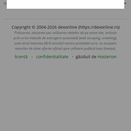
sursa:
Șăineanu, ed. VI (1929)
adăugată de
blaurb.
acțiuni
Copyright © 2004-2026 dexonline (https://dexonline.ro)
Preluarea, stocarea sau utilizarea datelor de pe acest site, inclusiv
prin orice metode de extragere automată (web scraping, crawling),
sunt strict interzise fără acordul nostru prealabil scris, cu excepția
seturilor de date oferite oficial spre utilizare publică (vezi licența).
licență
confidențialitate
găzduit de
Hosterion