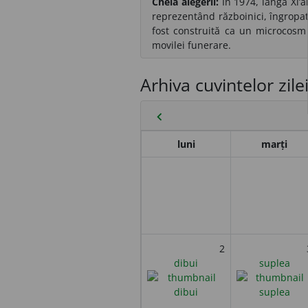
Cheia alegerii:
În 1974, lângă Xi’a
reprezentând războinici, îngropat
fost construită ca un microcosm 
movilei funerare.
Arhiva cuvintelor zile
chevron_left
luni
marți
2
dibui
suplea