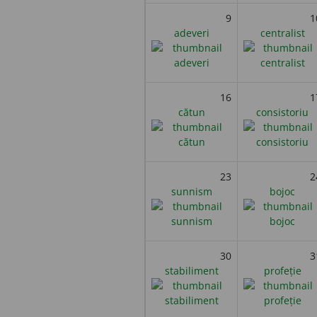
9
1
adeveri
centralist
16
1
cătun
consistoriu
23
2
sunnism
bojoc
30
3
stabiliment
profeție