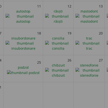
0
11
12
13
autostop
răsști
mastodont
7
18
19
20
insubordonare
consilia
trac
4
26
27
25
chibzuit
stereofonie
podzol
1