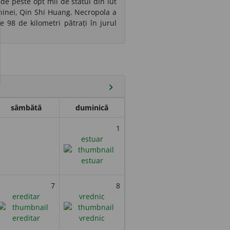
e de peste opt mii de statui din lut
Chinei, Qin Shi Huang. Necropola a
 98 de kilometri pătrați în jurul
chevron_right
sâmbătă
duminică
1
estuar
7
8
ereditar
vrednic