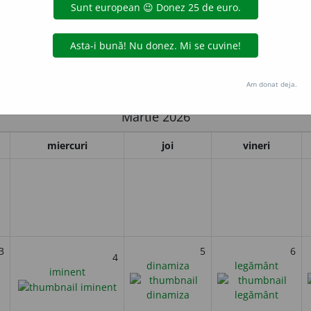
n, câțiva fermieri chinezi descoperă
Armata de Teracotă
, o colecți
e cu scopul de a-l proteja în viața de apoi pe primul împărat al 
al complexului imperial al împăratului și acoperă o suprafață de
i
Am donat deja.
Martie 2026
miercuri
joi
vineri
3
5
6
4
dinamiza
legământ
iminent