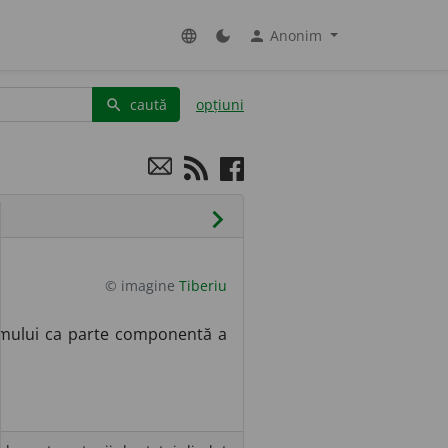
Anonim
language
dark_mode
person
caută
opțiuni
search
chevron_right
© imagine
Tiberiu
 omului ca parte componentă a