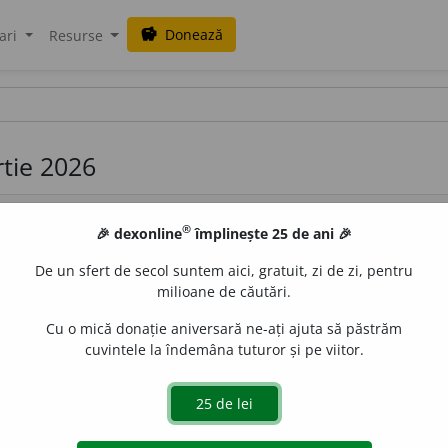
Donează
savings
ari
Resurse
rtie 2026
®
🎉 dexonline
împlinește 25 de ani 🎉
De un sfert de secol suntem aici, gratuit, zi de zi, pentru
milioane de căutări.
Cu o mică donație aniversară ne-ați ajuta să păstrăm
lumii cu dimensiuni reduse; microunivers. 2) Univers al
cuvintele la îndemâna tuturor și pe viitor.
sme, lat.
microcosmus.
de
siveco
acțiuni