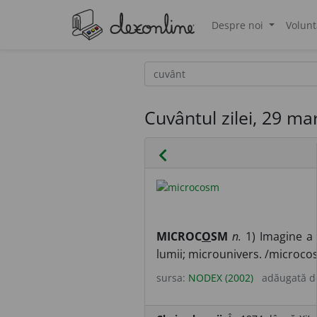
Despre noi
Volunt
®
Cuvântul zilei, 29 ma
chevron_left
MICROC
O
SM
n.
1) Imagine a 
lumii; microunivers. /microco
sursa:
NODEX (2002)
adăugată 