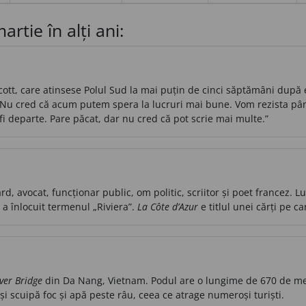
artie în alți ani:
cott, care atinsese Polul Sud la mai puțin de cinci săptămâni după
 „Nu cred că acum putem spera la lucruri mai bune. Vom rezista până
 fi departe. Pare păcat, dar nu cred că pot scrie mai multe.”
d, avocat, funcționar public, om politic, scriitor și poet francez. 
 a înlocuit termenul „Riviera”.
La Côte d’Azur
e titlul unei cărți pe c
ver Bridge
din Da Nang, Vietnam. Podul are o lungime de 670 de met
i scuipă foc și apă peste râu, ceea ce atrage numeroși turiști.