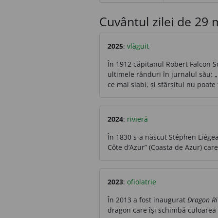
Cuvântul zilei de 29 m
2025
:
vlăguit
În 1912 căpitanul Robert Falcon S
ultimele rânduri în jurnalul său:
ce mai slabi, și sfârșitul nu poate
2024
:
rivieră
În 1830 s-a născut Stéphen Liégear
Côte d’Azur” (Coasta de Azur) care
2023
:
ofiolatrie
În 2013 a fost inaugurat
Dragon Ri
dragon care își schimbă culoarea ș